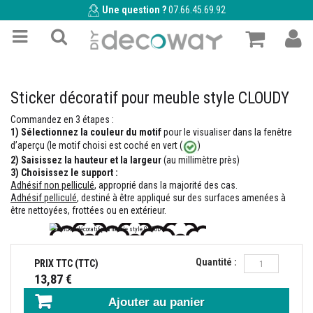
Une question ?
07.66.45.69.92
Sticker décoratif pour meuble style CLOUDY
Commandez en 3 étapes :
1)
Sélectionnez la couleur du motif
pour le visualiser dans la fenêtre
d’aperçu (le motif choisi est coché en vert (
)
2)
Saisissez la hauteur et la largeur
(au millimètre près)
3) Choisissez le support :
Adhésif non pelliculé
, approprié dans la majorité des cas.
Adhésif pelliculé
, destiné à être appliqué sur des surfaces amenées à
être nettoyées, frottées ou en extérieur.
Quantité :
PRIX TTC (TTC)
13,87 €
Ajouter au panier