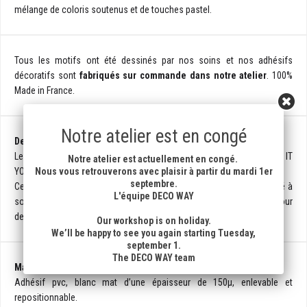
mélange de coloris soutenus et de touches pastel.
Tous les motifs ont été dessinés par nos soins et nos adhésifs
décoratifs sont
fabriqués sur commande dans notre atelier
. 100%
Made in France.
Notre atelier est en congé
Descriptif du produit :
Le sticker décoratif imprimé s’inscrit dans la pratique du DIY (DO IT
Notre atelier est actuellement en congé.
Nous vous retrouverons avec plaisir à partir du mardi 1er
YOURSELF).
septembre.
Cette activité très créative permet d’apporter une touche d’originalité à
L'équipe DECO WAY
son intérieur en décorant, en réactualisant et en mettant au goût du jour
des meubles et objets.
Our workshop is on holiday.
We’ll be happy to see you again starting Tuesday,
september 1.
The DECO WAY team
Matière :
Adhésif pvc, blanc mat d’une épaisseur de 150µ, enlevable et
repositionnable.