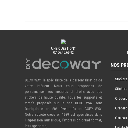
UNE QUESTION?
07.66.45.69.92
NOS PR
Stickers
DECO WAY, le spécialiste de la personnalisation de
votre intérieur. Nous vous proposons de
Stickers
personnaliser vos meubles et tiroirs avec des
stickers de haute qualité. Tous les supports et
Crédence
motifs proposés sur le site DECO WAY sont
Crédence
fabriqués et ont été développés par COPY WAY.
Notre société créée en 1989 est spécialisée dans
Carreau 
l’impression numérique, l’impression grand format,
le tirage photo, …
Lot de 1