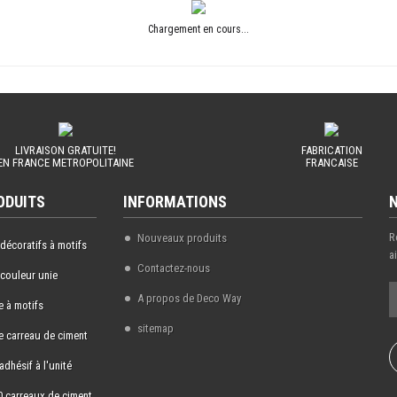
Chargement en cours...
LIVRAISON GRATUITE!
FABRICATION
EN FRANCE METROPOLITAINE
FRANCAISE
ODUITS
INFORMATIONS
R
Nouveaux produits
 décoratifs à motifs
a
Contactez-nous
 couleur unie
A propos de Deco Way
 à motifs
sitemap
 carreau de ciment
adhésif à l'unité
0 carreaux de ciment