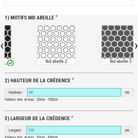
*
1) MOTIFS NID ABEILLE
‹
›
-1
Nid-abeille-2
Nid-abeille-3
*
2) HAUTEUR DE LA CRÉDENCE
Hauteur :
cm
Valeurs min. et max : 20cm - 100cm
*
3) LARGEUR DE LA CRÉDENCE
Largeur :
cm
Valeurs min. et max : 50cm - 600cm