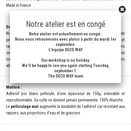
Made in France.
Notre atelier est en congé
Descriptif du produit :
Nos crédences adhésives sont fournies en rouleau, et permettent de
Notre atelier est actuellement en congé.
Nous vous retrouverons avec plaisir à partir du mardi 1er
personnaliser votre cuisine et salle de bains de manière efficace et
septembre.
rapide. C’est le support idéal pour décorer un carrelage ou un mur, sans
L'équipe DECO WAY
se lancer dans des travaux pénibles et onéreux. Il est aussi parfait pour
customiser un appartement en location car facile à enlever sans
Our workshop is on holiday.
abîmer la surface sur laquelle il est appliqué.
We’ll be happy to see you again starting Tuesday,
september 1.
The DECO WAY team
Matière :
Adhésif pvc blanc pelliculé, d’une épaisseur de 150µ, enlevable et
repositionnable. Sa colle ne devient jamais permanente. 100% étanche.
Le
pelliculage mat
augmente la durabilité de l’adhésif car résistant aux
rayures, aux projections d’eau et de graisses.