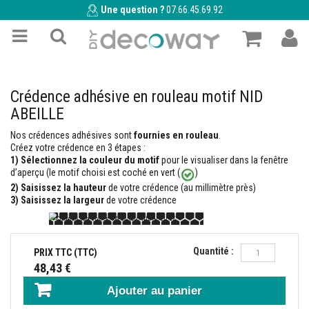
Une question ?
07.66.45.69.92
Crédence adhésive en rouleau motif NID
ABEILLE
Nos crédences adhésives sont
fournies en rouleau
.
Créez votre crédence en 3 étapes :
1)
Sélectionnez la couleur du motif
pour le visualiser dans la fenêtre
d’aperçu (le motif choisi est coché en vert (
)
2) Saisissez la hauteur
de votre crédence (au millimètre près)
3) Saisissez la largeur
de votre crédence
Quantité :
PRIX TTC (TTC)
48,43 €
Ajouter au panier