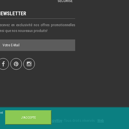
SECURISE
NEWSLETTER
ecevez en exclusivité nos offres promotionnelles
insi que nos nouveaux produits!
ent
J'ACCEPTE
Copyright © 2023 -
CopyWay
-Tous droits réservés -
Web