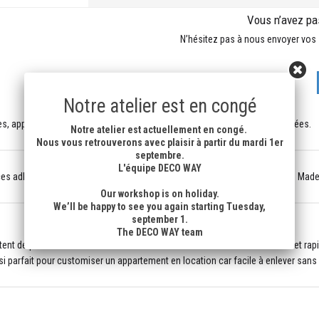
Vous n’avez pas
N’hésitez pas à nous envoyer vos 
Notre atelier est en congé
s, apportent une touche raffinée et féminine, des teintes sobres et poudrées.
Notre atelier est actuellement en congé.
Nous vous retrouverons avec plaisir à partir du mardi 1er
septembre.
L'équipe DECO WAY
ces adhésives sont
imprimées sur commande dans notre atelier
. 100% Made
Our workshop is on holiday.
We’ll be happy to see you again starting Tuesday,
september 1.
The DECO WAY team
t de personnaliser votre cuisine et salle de bains de manière efficace et rapi
si parfait pour customiser un appartement en location car facile à enlever sans a