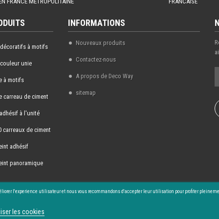
EN FRANCE METROPOLITAINE
FRANCAISE
ODUITS
INFORMATIONS
R
Nouveaux produits
 décoratifs à motifs
a
Contactez-nous
 couleur unie
A propos de Deco Way
 à motifs
sitemap
 carreau de ciment
adhésif à l'unité
0 carreaux de ciment
eint adhésif
eint panoramique
liorer l'experience utilisateur et nous vous recommandons d'accepter leur utilisation pour profiter pleinem
iser les cookies