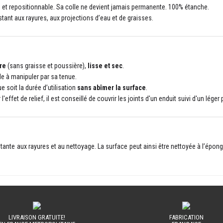
e et repositionnable. Sa colle ne devient jamais permanente. 100% étanche.
stant aux rayures, aux projections d’eau et de graisses.
re
(sans graisse et poussière),
lisse et sec
.
ile à manipuler par sa tenue.
e soit la durée d’utilisation
sans abîmer la surface
.
effet de relief, il est conseillé de couvrir les joints d'un enduit suivi d'un lége
istante aux rayures et au nettoyage.
La surface peut ainsi être nettoyée à l’épon
LIVRAISON GRATUITE!
FABRICATION