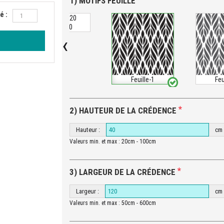
1) MOTIFS FEUILLE
é :
Feuille-20
‹
Feuille-1
Feu
*
2) HAUTEUR DE LA CRÉDENCE
Hauteur :
cm
Valeurs min. et max : 20cm - 100cm
*
3) LARGEUR DE LA CRÉDENCE
Largeur :
cm
Valeurs min. et max : 50cm - 600cm