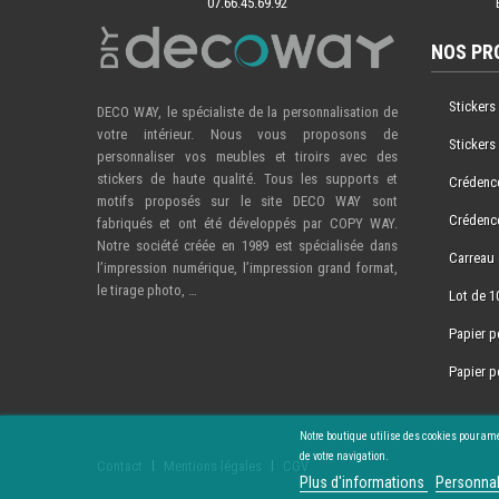
07.66.45.69.92
NOS PR
Stickers
DECO WAY, le spécialiste de la personnalisation de
votre intérieur. Nous vous proposons de
Stickers
personnaliser vos meubles et tiroirs avec des
stickers de haute qualité. Tous les supports et
Crédence
motifs proposés sur le site DECO WAY sont
Crédence
fabriqués et ont été développés par COPY WAY.
Notre société créée en 1989 est spécialisée dans
Carreau 
l’impression numérique, l’impression grand format,
le tirage photo, …
Lot de 1
Papier p
Papier p
Notre boutique utilise des cookies pour amé
de votre navigation.
Contact
Mentions légales
CGV
Plus d'informations
Personnal