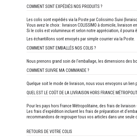
COMMENT SONT EXPÉDIÉS NOS PRODUITS ?
Les colis sont expédiés via la Poste par Colissimo Suivi (livrai
Vous avez le choix : livraison COLISSIMO à domicile, livraiso
Si le colis est volumineux et selon notre appréciation, il pourra 
Les échantillons sont envoyés par simple courrier via la Poste.
COMMENT SONT EMBALLÉS NOS COLIS ?
Nous prenons grand soin de l'emballage, les dimensions des boî
COMMENT SUIVRE MA COMMANDE ?
Quelque soit le mode de livraison, nous vous envoyons un lien pou
QUEL EST LE COÛT DE LA LIVRAISON HORS FRANCE MÉTROPOLIT
Pour les pays hors France Métropolitaine, des frais de livraiso
Les frais d'expédition incluent les frais de préparation et d'embal
recommandons de regrouper tous vos articles dans une seule 
RETOURS DE VOTRE COLIS