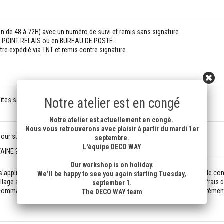
son de 48 à 72H) avec un numéro de suivi et remis sans signature
n en POINT RELAIS ou en BUREAU DE POSTE.
être expédié via TNT et remis contre signature.
Notre atelier est en congé
tes sont appropriées et vos articles sont protégés.
Notre atelier est actuellement en congé.
Nous vous retrouverons avec plaisir à partir du mardi 1er
r suivre votre colis en ligne, il est indiqué aussi sur votre compte.
septembre.
L'équipe DECO WAY
AINE ?
Our workshop is on holiday.
n s'appliquent selon la destination. Ils sont indiqués pendant le processus de 
We’ll be happy to see you again starting Tuesday,
lage ainsi que les frais de port. Les frais de préparation sont fixes, et les frais
september 1.
commande. Nous ne pouvons regrouper deux commandes passées séparément et d
The DECO WAY team