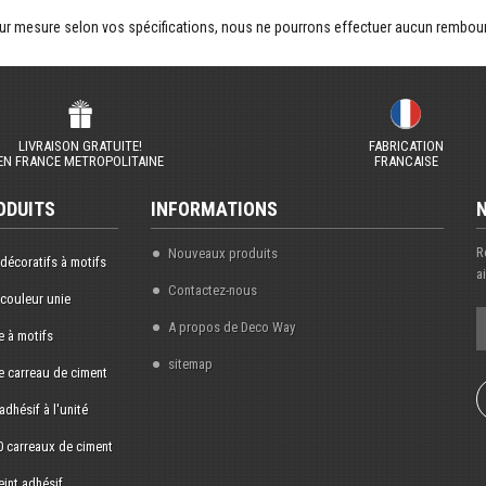
ur mesure selon vos spécifications, nous ne pourrons effectuer aucun rembou
LIVRAISON GRATUITE!
FABRICATION
EN FRANCE METROPOLITAINE
FRANCAISE
ODUITS
INFORMATIONS
R
Nouveaux produits
 décoratifs à motifs
a
Contactez-nous
 couleur unie
A propos de Deco Way
 à motifs
sitemap
 carreau de ciment
adhésif à l'unité
0 carreaux de ciment
eint adhésif